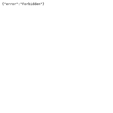
{"error":"Forbidden"}