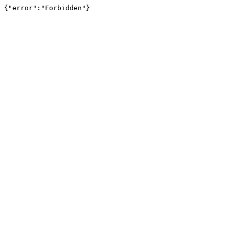
{"error":"Forbidden"}